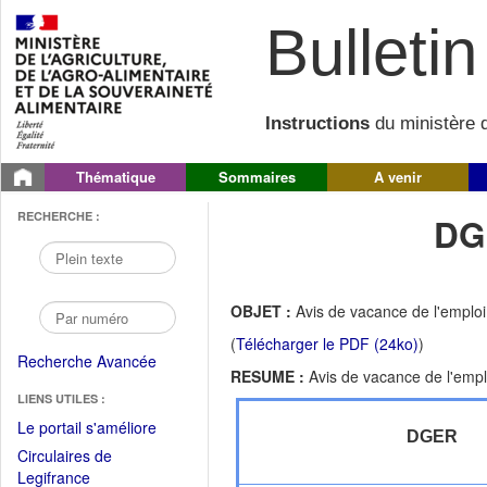
Bulletin 
Instructions
du ministère d
Thématique
Sommaires
A venir
RECHERCHE :
DG
OBJET :
Avis de vacance de l'emploi
(
Télécharger le PDF (24ko)
)
Recherche Avancée
RESUME :
Avis de vacance de l'empl
LIENS UTILES :
(Fichier
Le portail s'améliore
DGER
PDF
Circulaires de
ouvrir
(Ouvrir
Legifrance