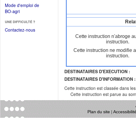
dans
dans
Mode d'emploi de
une
une
(Ouvrir
BO-agri
autre
nouvelle
dans
fenêtre)
fenêtre)
Rela
UNE DIFFICULTÉ ?
une
nouvelle
Contactez-nous
fenêtre)
Cette instruction n'abroge a
instruction.
Cette instruction ne modifie 
instruction.
DESTINATAIRES D'EXECUTION :
DESTINATAIRES D'INFORMATION :
Cette instruction est classée dans le
Cette instruction est parue au s
Plan du site
|
Accessibili