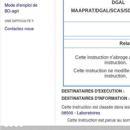
dans
dans
DGAL
Mode d'emploi de
une
une
(Ouvrir
BO-agri
MAAPRAT/DGAL/SCAS/S
autre
nouvelle
dans
fenêtre)
fenêtre)
UNE DIFFICULTÉ ?
une
nouvelle
Contactez-nous
fenêtre)
Rela
Cette instruction n'abroge
instruction.
Cette instruction ne modifi
instruction.
DESTINATAIRES D'EXECUTION :
DESTINATAIRES D'INFORMATION :
Cette instruction est classée dans le
08500 - Laboratoires
Cette instruction est parue au s