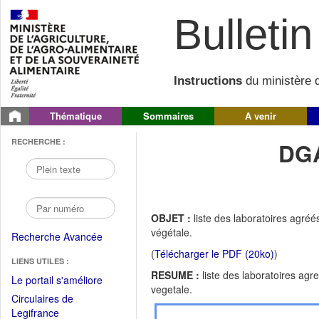
Bulletin 
Instructions
du ministère d
Thématique
Sommaires
A venir
RECHERCHE :
DGA
OBJET :
liste des laboratoires agré
végétale.
Recherche Avancée
(
Télécharger le PDF (20ko)
)
LIENS UTILES :
RESUME :
liste des laboratoires ag
(Fichier
Le portail s'améliore
vegetale.
PDF
Circulaires de
ouvrir
(Ouvrir
Legifrance