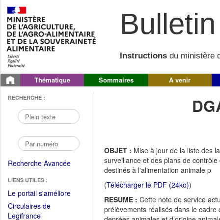
Bulletin 
Instructions
du ministère d
Thématique
Sommaires
A venir
RECHERCHE :
DGA
OBJET :
Mise à jour de la liste des 
surveillance et des plans de contrôle
Recherche Avancée
destinés à l'alimentation animale p
LIENS UTILES :
(
Télécharger le PDF (24ko)
)
(Fichier
Le portail s'améliore
RESUME :
Cette note de service actu
PDF
Circulaires de
prélèvements réalisés dans le cadre 
ouvrir
(Ouvrir
Legifrance
denrées animales et d’origine animale