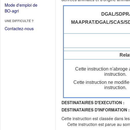
dans
dans
Mode d'emploi de
une
une
(Ouvrir
BO-agri
autre
nouvelle
DGAL/SDPR
dans
fenêtre)
fenêtre)
UNE DIFFICULTÉ ?
une
MAAPRAT/DGAL/SCAS/S
nouvelle
Contactez-nous
fenêtre)
Rela
Cette instruction n'abroge
instruction.
Cette instruction ne modifi
instruction.
DESTINATAIRES D'EXECUTION :
DESTINATAIRES D'INFORMATION :
Cette instruction est classée dans le
Cette instruction est parue au s