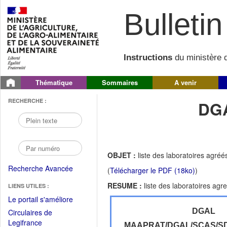
Bulletin 
Instructions
du ministère d
Thématique
Sommaires
A venir
RECHERCHE :
DGA
OBJET :
liste des laboratoires agréé
Recherche Avancée
(
Télécharger le PDF (18ko)
)
RESUME :
liste des laboratoires agr
LIENS UTILES :
(Fichier
Le portail s'améliore
PDF
DGAL
Circulaires de
ouvrir
(Ouvrir
Legifrance
MAAPRAT/DGAL/SCAS/S