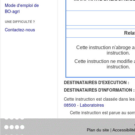
dans
dans
Mode d'emploi de
une
une
(Ouvrir
BO-agri
autre
nouvelle
dans
fenêtre)
fenêtre)
UNE DIFFICULTÉ ?
une
nouvelle
Contactez-nous
Rela
fenêtre)
Cette instruction n'abroge 
instruction.
Cette instruction ne modifie
instruction.
DESTINATAIRES D'EXECUTION :
DESTINATAIRES D'INFORMATION :
Cette instruction est classée dans le
08500 - Laboratoires
Cette instruction est parue au s
Plan du site
|
Accessibili