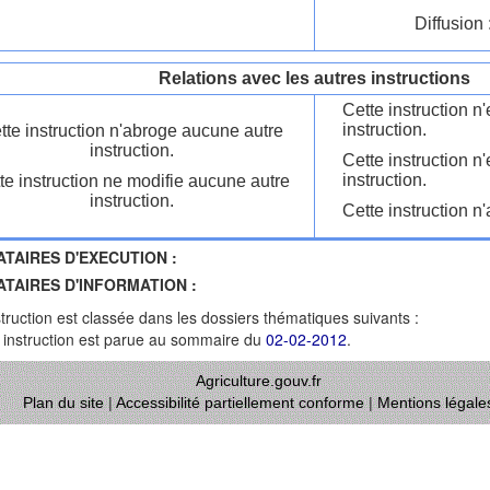
Diffusion 
Relations avec les autres instructions
Cette instruction 
instruction.
tte instruction n'abroge aucune autre
instruction.
Cette instruction n
instruction.
te instruction ne modifie aucune autre
instruction.
Cette instruction n'
ATAIRES D'EXECUTION :
ATAIRES D'INFORMATION :
struction est classée dans les dossiers thématiques suivants :
 instruction est parue au sommaire du
02-02-2012
.
Agriculture.gouv.fr
Plan du site
|
Accessibilité partiellement conforme
|
Mentions légale