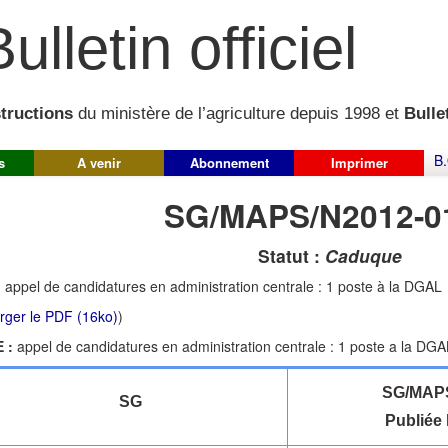
ulletin officiel
structions
du ministère de l’agriculture depuis 1998 et
Bullet
B.
s
A venir
Abonnement
Imprimer
SG/MAPS/N2012-0
Statut :
Caduque
:
appel de candidatures en administration centrale : 1 poste à la DGAL
rger le PDF (16ko)
)
 :
appel de candidatures en administration centrale : 1 poste a la DGA
SG/MAPS
SG
Publiée 