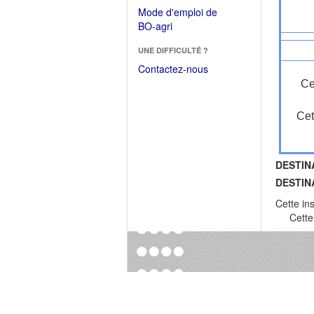
dans
dans
Mode d'emploi de
une
une
(Ouvrir
BO-agri
autre
nouvelle
dans
fenêtre)
fenêtre)
UNE DIFFICULTÉ ?
une
nouvelle
Contactez-nous
fenêtre)
Ce
Cet
DESTIN
DESTIN
Cette in
Cette