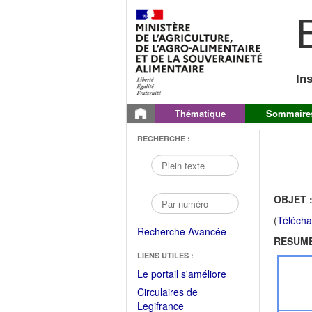
B
In
Thématique
Sommaire
RECHERCHE :
OBJET 
(
Télécha
Recherche Avancée
RESUME
LIENS UTILES :
(Fichier
Le portail s'améliore
PDF
Circulaires de
ouvrir
(Ouvrir
Legifrance