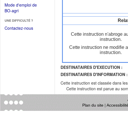
dans
dans
Mode d'emploi de
une
une
(Ouvrir
BO-agri
autre
nouvelle
dans
fenêtre)
fenêtre)
Rela
UNE DIFFICULTÉ ?
une
nouvelle
Contactez-nous
fenêtre)
Cette instruction n'abroge a
instruction.
Cette instruction ne modifie 
instruction.
DESTINATAIRES D'EXECUTION :
DESTINATAIRES D'INFORMATION :
Cette instruction est classée dans le
Cette instruction est parue au s
Plan du site
|
Accessibili