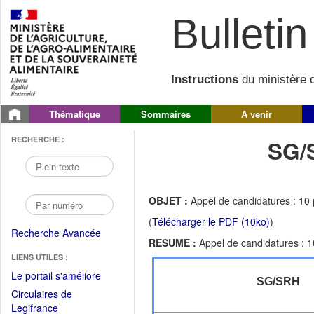
Bulletin 
Instructions
du ministère d
Thématique
Sommaires
A venir
RECHERCHE :
SG/
OBJET :
Appel de candidatures : 10
(
Télécharger le PDF (10ko)
)
Recherche Avancée
RESUME :
Appel de candidatures : 
LIENS UTILES :
(Fichier
Le portail s'améliore
SG/SRH
PDF
Circulaires de
ouvrir
(Ouvrir
Legifrance