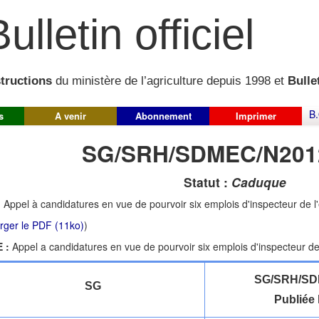
ulletin officiel
structions
du ministère de l’agriculture depuis 1998 et
Bullet
B.
s
A venir
Abonnement
Imprimer
SG/SRH/SDMEC/N201
Statut :
Caduque
:
Appel à candidatures en vue de pourvoir six emplois d'inspecteur de 
rger le PDF (11ko)
)
 :
Appel a candidatures en vue de pourvoir six emplois d'inspecteur d
SG/SRH/SD
SG
Publiée 