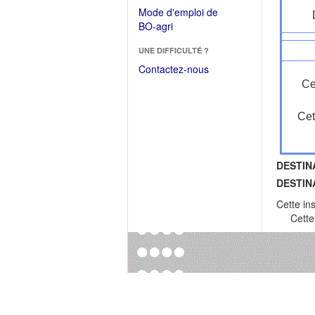
dans
dans
Mode d'emploi de
une
une
(Ouvrir
BO-agri
autre
nouvelle
dans
fenêtre)
fenêtre)
UNE DIFFICULTÉ ?
une
nouvelle
Contactez-nous
fenêtre)
Ce
Cet
DESTIN
DESTIN
Cette in
Cette