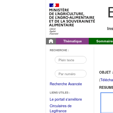
B
In
Thématique
Sommaire
RECHERCHE :
OBJET 
(
Télécha
Recherche Avancée
RESUME
LIENS UTILES :
(Fichier
Le portail s'améliore
PDF
Circulaires de
ouvrir
(Ouvrir
Legifrance