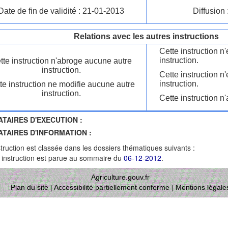
Date de fin de validité : 21-01-2013
Diffusion 
Relations avec les autres instructions
Cette instruction 
instruction.
tte instruction n'abroge aucune autre
instruction.
Cette instruction n
instruction.
te instruction ne modifie aucune autre
instruction.
Cette instruction n'
ATAIRES D'EXECUTION :
ATAIRES D'INFORMATION :
struction est classée dans les dossiers thématiques suivants :
 instruction est parue au sommaire du
06-12-2012
.
Agriculture.gouv.fr
Plan du site
|
Accessibilité partiellement conforme
|
Mentions légale