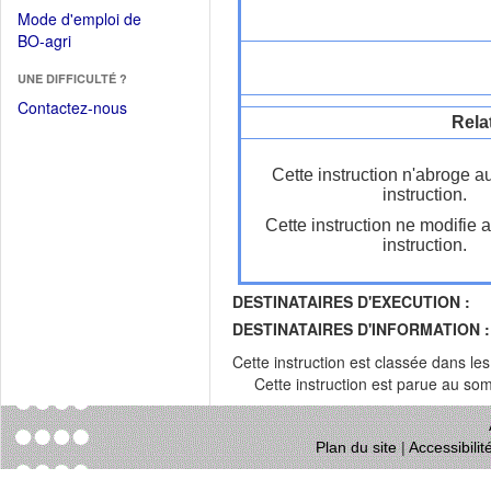
dans
dans
Mode d'emploi de
une
une
(Ouvrir
BO-agri
autre
nouvelle
dans
fenêtre)
fenêtre)
UNE DIFFICULTÉ ?
une
nouvelle
Contactez-nous
Rela
fenêtre)
Cette instruction n'abroge a
instruction.
Cette instruction ne modifie 
instruction.
DESTINATAIRES D'EXECUTION :
DESTINATAIRES D'INFORMATION :
Cette instruction est classée dans le
Cette instruction est parue au s
Plan du site
|
Accessibili