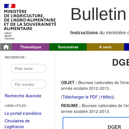
Bulletin 
Instructions
du ministère d
Thématique
Sommaires
A venir
RECHERCHE :
DGE
OBJET :
Bourses nationales de l'ense
année scolaire 2012-2013.
Recherche Avancée
(
Télécharger le PDF (185ko)
)
RESUME :
Bourses nationales de l'en
LIENS UTILES :
annee scolaire 2012-2013.
(Fichier
Le portail s'améliore
PDF
Circulaires de
ouvrir
(Ouvrir
Legifrance
DGER