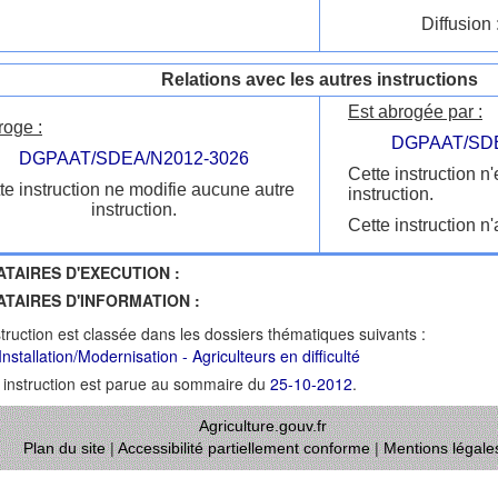
Diffusion 
Relations avec les autres instructions
Est abrogée par :
roge :
DGPAAT/SDE
DGPAAT/SDEA/N2012-3026
Cette instruction n
te instruction ne modifie aucune autre
instruction.
instruction.
Cette instruction n'
ATAIRES D'EXECUTION :
ATAIRES D'INFORMATION :
struction est classée dans les dossiers thématiques suivants :
nstallation/Modernisation - Agriculteurs en difficulté
 instruction est parue au sommaire du
25-10-2012
.
Agriculture.gouv.fr
Plan du site
|
Accessibilité partiellement conforme
|
Mentions légale