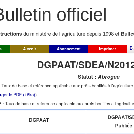
ulletin officiel
structions
du ministère de l’agriculture depuis 1998 et
Bullet
B.
s
A venir
Abonnement
Imprimer
DGPAAT/SDEA/N2012
Statut :
Abrogee
:
Taux de base et référence applicable aux prêts bonifiés à l'agriculture
rger le PDF (18ko)
)
 :
Taux de base et reference applicable aux prets bonifies a l'agricultu
DGPAAT/SD
DGPAAT
Publiée 