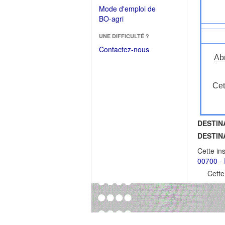
dans
dans
Mode d'emploi de
une
une
(Ouvrir
BO-agri
autre
nouvelle
dans
fenêtre)
fenêtre)
UNE DIFFICULTÉ ?
une
nouvelle
Contactez-nous
fenêtre)
Ab
Cet
DESTIN
DESTIN
Cette in
00700 - I
Cette