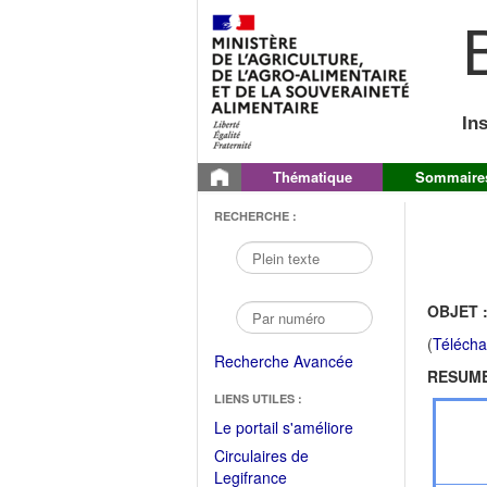
B
In
Thématique
Sommaire
RECHERCHE :
OBJET 
(
Télécha
Recherche Avancée
RESUME
LIENS UTILES :
(Fichier
Le portail s'améliore
PDF
Circulaires de
ouvrir
(Ouvrir
Legifrance