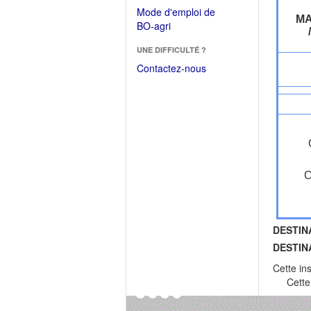
dans
dans
Mode d'emploi de
une
MA
une
(Ouvrir
BO-agri
autre
nouvelle
dans
fenêtre)
fenêtre)
UNE DIFFICULTÉ ?
une
nouvelle
Contactez-nous
fenêtre)
C
DESTIN
DESTIN
Cette in
Cette