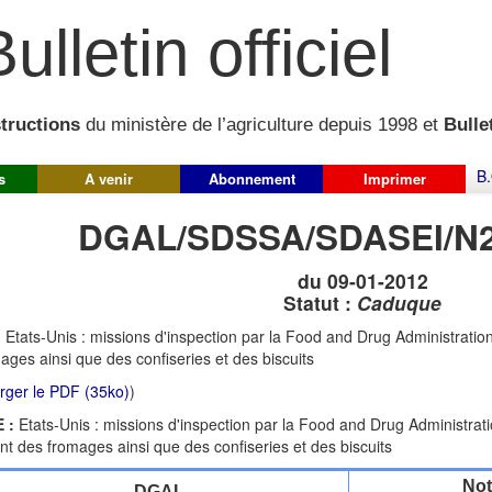
ulletin officiel
structions
du ministère de l’agriculture depuis 1998 et
Bullet
B.
s
A venir
Abonnement
Imprimer
DGAL/SDSSA/SDASEI/N2
du 09-01-2012
Statut :
Caduque
:
Etats-Unis : missions d'inspection par la Food and Drug Administratio
ages ainsi que des confiseries et des biscuits
rger le PDF (35ko)
)
 :
Etats-Unis : missions d'inspection par la Food and Drug Administrat
nt des fromages ainsi que des confiseries et des biscuits
Not
DGAL