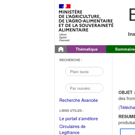
B
In
Thématique
Sommaire
RECHERCHE :
OBJET 
des from
Recherche Avancée
(
Télécha
LIENS UTILES :
RESUME
(Fichier
Le portail s'améliore
produisa
PDF
Circulaires de
ouvrir
(Ouvrir
Legifrance