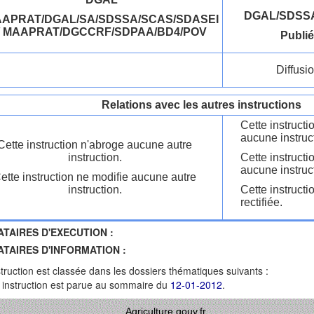
DGAL/SDSSA
APRAT/DGAL/SA/SDSSA/SCAS/SDASEI
/ MAAPRAT/DGCCRF/SDPAA/BD4/POV
Publié
Diffusio
Relations avec les autres instructions
Cette instructi
aucune instruc
Cette instruction n'abroge aucune autre
instruction.
Cette instructi
aucune instruc
ette instruction ne modifie aucune autre
instruction.
Cette instructi
rectifiée.
ATAIRES D'EXECUTION :
ATAIRES D'INFORMATION :
struction est classée dans les dossiers thématiques suivants :
 instruction est parue au sommaire du
12-01-2012
.
Agriculture.gouv.fr