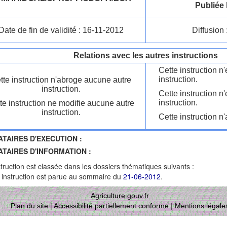
Publiée 
Date de fin de validité : 16-11-2012
Diffusion 
Relations avec les autres instructions
Cette instruction 
instruction.
tte instruction n'abroge aucune autre
instruction.
Cette instruction n
instruction.
te instruction ne modifie aucune autre
instruction.
Cette instruction n'
ATAIRES D'EXECUTION :
ATAIRES D'INFORMATION :
struction est classée dans les dossiers thématiques suivants :
 instruction est parue au sommaire du
21-06-2012
.
Agriculture.gouv.fr
Plan du site
|
Accessibilité partiellement conforme
|
Mentions légale