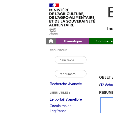
B
In
Thématique
Sommaire
RECHERCHE :
OBJET 
Recherche Avancée
(
Télécha
RESUME
LIENS UTILES :
(Fichier
Le portail s'améliore
PDF
Circulaires de
ouvrir
(Ouvrir
Legifrance