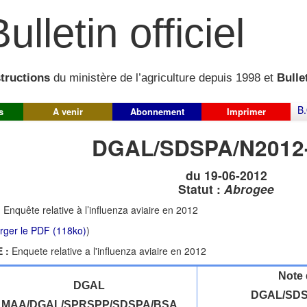
ulletin officiel
structions
du ministère de l’agriculture depuis 1998 et
Bullet
B.
s
A venir
Abonnement
Imprimer
DGAL/SDSPA/N2012
du 19-06-2012
Statut :
Abrogee
:
Enquête relative à l’influenza aviaire en 2012
rger le PDF (118ko)
)
 :
Enquete relative a l'influenza aviaire en 2012
Note 
DGAL
DGAL/SDS
MAA/DGAL/SPRSPP/SDSPA/BSA