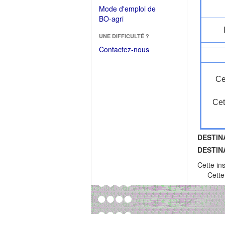
dans
dans
Mode d'emploi de
une
une
(Ouvrir
BO-agri
autre
nouvelle
dans
fenêtre)
fenêtre)
UNE DIFFICULTÉ ?
une
nouvelle
Contactez-nous
fenêtre)
Ce
Cet
DESTIN
DESTIN
Cette in
Cette