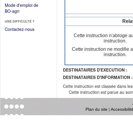
dans
dans
Mode d'emploi de
une
une
(Ouvrir
BO-agri
autre
nouvelle
dans
fenêtre)
fenêtre)
Rela
UNE DIFFICULTÉ ?
une
nouvelle
Contactez-nous
fenêtre)
Cette instruction n'abroge a
instruction.
Cette instruction ne modifie 
instruction.
DESTINATAIRES D'EXECUTION :
DESTINATAIRES D'INFORMATION :
Cette instruction est classée dans le
Cette instruction est parue au s
Plan du site
|
Accessibili