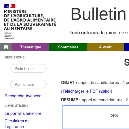
Bulletin 
Instructions
du ministère d
Thématique
Sommaires
A venir
RECHERCHE :
OBJET :
appel de candidatures : 2 
(
Télécharger le PDF (26ko)
)
Recherche Avancée
RESUME :
appel de candidatures : 2
LIENS UTILES :
(Fichier
Le portail s'améliore
SG
PDF
Circulaires de
ouvrir
(Ouvrir
Legifrance