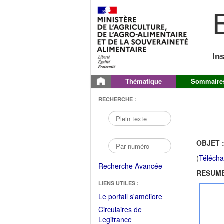
B
In
Thématique
Sommaire
RECHERCHE :
OBJET 
(
Télécha
Recherche Avancée
RESUME
LIENS UTILES :
(Fichier
Le portail s'améliore
PDF
Circulaires de
ouvrir
(Ouvrir
Legifrance