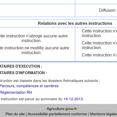
Diffusion 
Relations avec les autres instructions
Cette instruction 
instruction.
tte instruction n'abroge aucune autre
instruction.
Cette instruction n
instruction.
te instruction ne modifie aucune autre
instruction.
Cette instruction n'
ATAIRES D'EXECUTION :
ATAIRES D'INFORMATION :
struction est classée dans les dossiers thématiques suivants :
Parcours, compétences et carrières
 Réglementation RH
 instruction est parue au sommaire du
19-12-2013
.
Agriculture.gouv.fr
Plan du site
|
Accessibilité partiellement conforme
|
Mentions légale