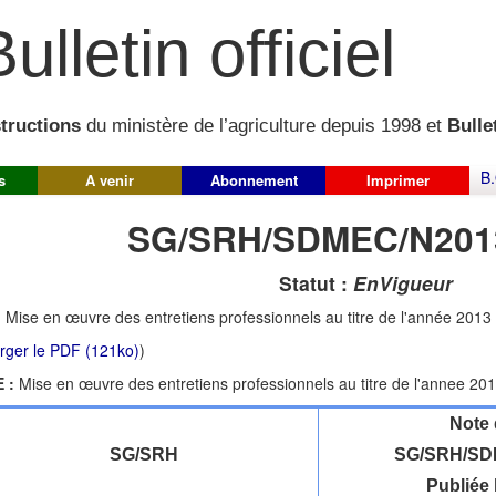
ulletin officiel
structions
du ministère de l’agriculture depuis 1998 et
Bullet
B.
s
A venir
Abonnement
Imprimer
SG/SRH/SDMEC/N201
Statut :
EnVigueur
:
Mise en œuvre des entretiens professionnels au titre de l'année 2013
rger le PDF (121ko)
)
 :
Mise en œuvre des entretiens professionnels au titre de l'annee 20
Note 
SG/SRH
SG/SRH/SD
Publiée 