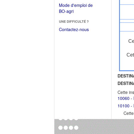
dans
dans
Mode d'emploi de
une
une
(Ouvrir
BO-agri
autre
nouvelle
dans
fenêtre)
fenêtre)
UNE DIFFICULTÉ ?
une
nouvelle
Contactez-nous
fenêtre)
Ce
Cet
DESTIN
DESTIN
Cette in
10060 - 
10100 -
Cette