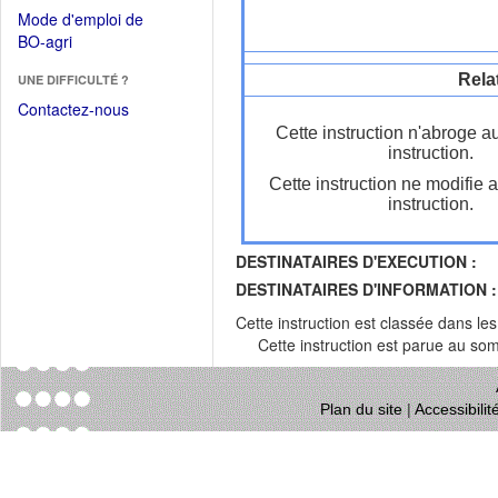
dans
dans
Mode d'emploi de
une
une
(Ouvrir
BO-agri
autre
nouvelle
dans
fenêtre)
fenêtre)
Rela
UNE DIFFICULTÉ ?
une
nouvelle
Contactez-nous
fenêtre)
Cette instruction n'abroge a
instruction.
Cette instruction ne modifie 
instruction.
DESTINATAIRES D'EXECUTION :
DESTINATAIRES D'INFORMATION :
Cette instruction est classée dans le
Cette instruction est parue au s
Plan du site
|
Accessibili