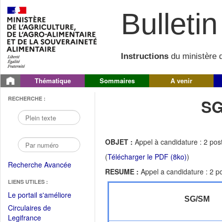
Bulletin 
Instructions
du ministère d
Thématique
Sommaires
A venir
RECHERCHE :
SG
OBJET :
Appel à candidature : 2 po
(
Télécharger le PDF (8ko)
)
Recherche Avancée
RESUME :
Appel a candidature : 2 p
LIENS UTILES :
(Fichier
Le portail s'améliore
SG/SM
PDF
Circulaires de
ouvrir
(Ouvrir
Legifrance