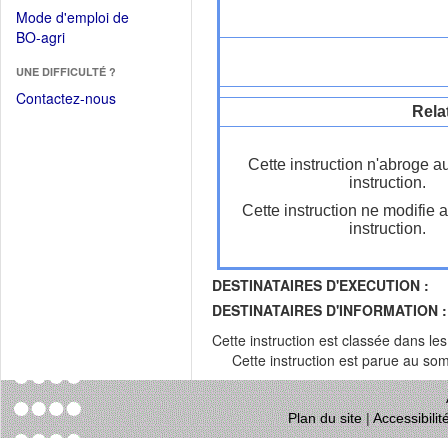
dans
dans
Mode d'emploi de
une
une
(Ouvrir
BO-agri
autre
nouvelle
dans
fenêtre)
fenêtre)
UNE DIFFICULTÉ ?
une
nouvelle
Contactez-nous
Rela
fenêtre)
Cette instruction n'abroge a
instruction.
Cette instruction ne modifie 
instruction.
DESTINATAIRES D'EXECUTION :
DESTINATAIRES D'INFORMATION :
Cette instruction est classée dans le
Cette instruction est parue au s
Plan du site
|
Accessibili