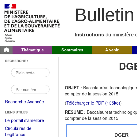
Bulletin 
Instructions
du ministère d
Thématique
Sommaires
A venir
RECHERCHE :
DGE
OBJET :
Baccalauréat technologique 
compter de la session 2015
Recherche Avancée
(
Télécharger le PDF (135ko)
)
RESUME :
Baccalaureat technologiqu
LIENS UTILES :
compter de la session 2015
(Fichier
Le portail s'améliore
PDF
Circulaires de
ouvrir
(Ouvrir
Legifrance
DGER