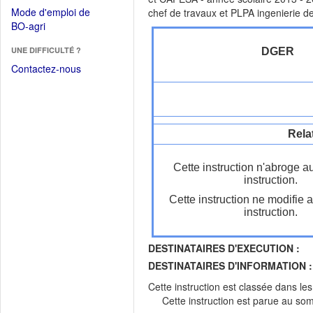
dans
dans
Mode d'emploi de
chef de travaux et PLPA ingenierie de
une
une
(Ouvrir
BO-agri
autre
nouvelle
dans
fenêtre)
fenêtre)
UNE DIFFICULTÉ ?
DGER
une
nouvelle
Contactez-nous
fenêtre)
Rela
Cette instruction n'abroge a
instruction.
Cette instruction ne modifie 
instruction.
DESTINATAIRES D'EXECUTION :
DESTINATAIRES D'INFORMATION :
Cette instruction est classée dans le
Cette instruction est parue au s