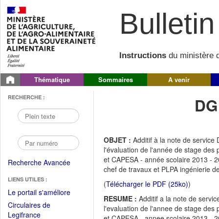
Bulletin 
Instructions
du ministère d
Thématique
Sommaires
A venir
RECHERCHE :
DG
OBJET :
Additif à la note de servic
l'évaluation de l'année de stage des
et CAPESA - année scolaire 2013 - 20
Recherche Avancée
chef de travaux et PLPA ingénierie de
LIENS UTILES :
(
Télécharger le PDF (25ko)
)
(Fichier
Le portail s'améliore
RESUME :
Additif a la note de serv
PDF
Circulaires de
l'evaluation de l'annee de stage des
ouvrir
(Ouvrir
Legifrance
et CAPESA - annee scolaire 2013 - 20