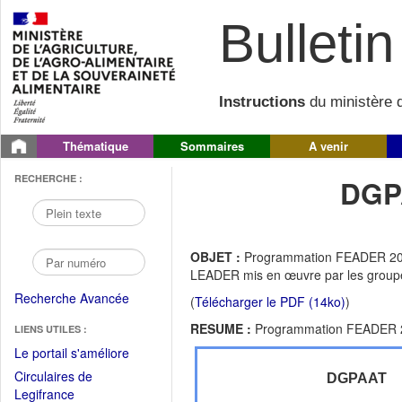
Bulletin 
Instructions
du ministère d
Thématique
Sommaires
A venir
RECHERCHE :
DGP
OBJET :
Programmation FEADER 2007-
LEADER mis en œuvre par les groupes
Recherche Avancée
(
Télécharger le PDF (14ko)
)
RESUME :
Programmation FEADER 20
LIENS UTILES :
(Fichier
Le portail s'améliore
PDF
Circulaires de
DGPAAT
ouvrir
(Ouvrir
Legifrance