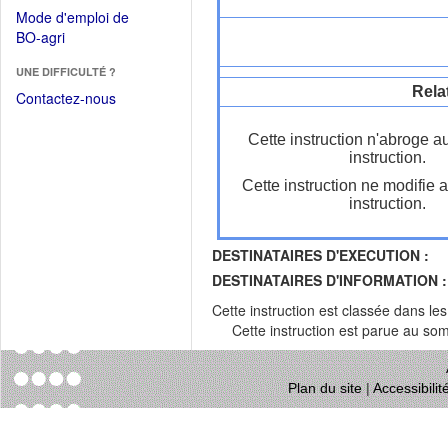
dans
dans
Mode d'emploi de
une
une
(Ouvrir
BO-agri
autre
nouvelle
dans
fenêtre)
fenêtre)
UNE DIFFICULTÉ ?
une
Rela
nouvelle
Contactez-nous
fenêtre)
Cette instruction n'abroge a
instruction.
Cette instruction ne modifie 
instruction.
DESTINATAIRES D'EXECUTION :
DESTINATAIRES D'INFORMATION :
Cette instruction est classée dans le
Cette instruction est parue au s
Plan du site
|
Accessibili