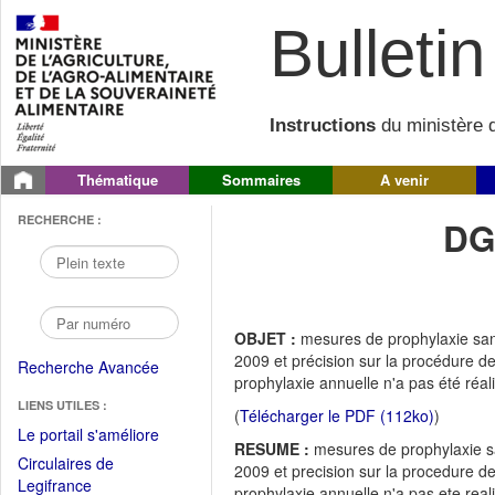
Bulletin 
Instructions
du ministère d
Thématique
Sommaires
A venir
RECHERCHE :
DG
OBJET :
mesures de prophylaxie sanit
2009 et précision sur la procédure d
Recherche Avancée
prophylaxie annuelle n'a pas été réali
LIENS UTILES :
(
Télécharger le PDF (112ko)
)
(Fichier
Le portail s'améliore
RESUME :
mesures de prophylaxie san
PDF
Circulaires de
2009 et precision sur la procedure d
ouvrir
(Ouvrir
Legifrance
prophylaxie annuelle n'a pas ete reali