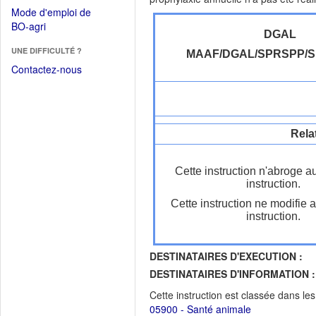
dans
dans
Mode d'emploi de
une
une
(Ouvrir
BO-agri
autre
nouvelle
DGAL
dans
fenêtre)
fenêtre)
UNE DIFFICULTÉ ?
une
MAAF/DGAL/SPRSPP/
nouvelle
Contactez-nous
fenêtre)
Rela
Cette instruction n'abroge a
instruction.
Cette instruction ne modifie 
instruction.
DESTINATAIRES D'EXECUTION :
DESTINATAIRES D'INFORMATION :
Cette instruction est classée dans le
05900 - Santé animale