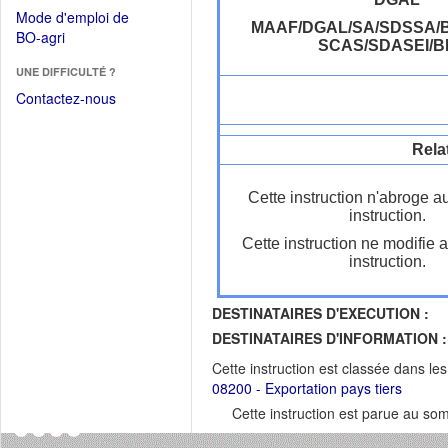
dans
dans
Mode d'emploi de
une
MAAF/DGAL/SA/SDSSA/B
une
(Ouvrir
BO-agri
autre
SCAS/SDASEI/B
nouvelle
dans
fenêtre)
fenêtre)
UNE DIFFICULTÉ ?
une
nouvelle
Contactez-nous
fenêtre)
Rela
Cette instruction n'abroge a
instruction.
Cette instruction ne modifie 
instruction.
DESTINATAIRES D'EXECUTION :
DESTINATAIRES D'INFORMATION :
Cette instruction est classée dans le
08200 - Exportation pays tiers
Cette instruction est parue au s