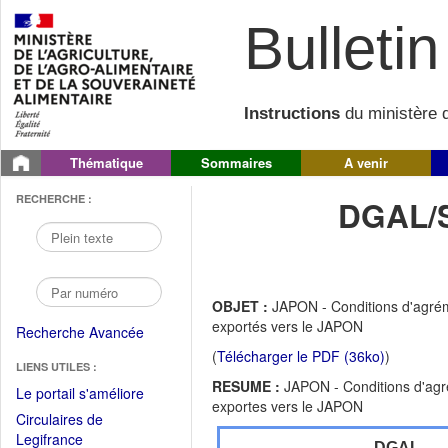
Bulletin 
Instructions
du ministère d
Thématique
Sommaires
A venir
RECHERCHE :
DGAL/
OBJET :
JAPON - Conditions d'agrém
exportés vers le JAPON
Recherche Avancée
(
Télécharger le PDF (36ko)
)
LIENS UTILES :
RESUME :
JAPON - Conditions d'agr
(Fichier
Le portail s'améliore
exportes vers le JAPON
PDF
Circulaires de
ouvrir
(Ouvrir
Legifrance
DGAL