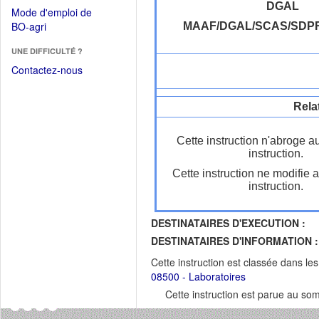
dans
dans
DGAL
Mode d'emploi de
une
une
(Ouvrir
BO-agri
MAAF/DGAL/SCAS/SDP
autre
nouvelle
dans
fenêtre)
fenêtre)
UNE DIFFICULTÉ ?
une
nouvelle
Contactez-nous
fenêtre)
Rela
Cette instruction n'abroge a
instruction.
Cette instruction ne modifie 
instruction.
DESTINATAIRES D'EXECUTION :
DESTINATAIRES D'INFORMATION :
Cette instruction est classée dans le
08500 - Laboratoires
Cette instruction est parue au s