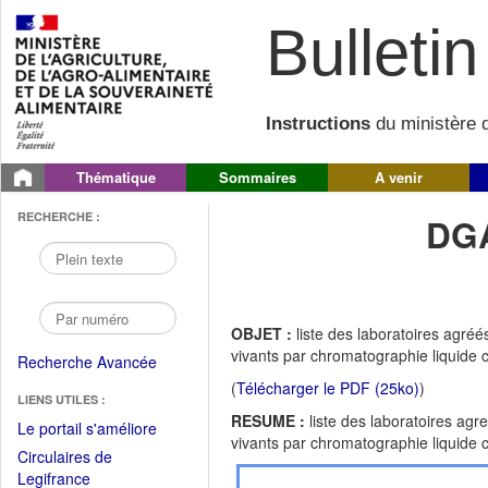
Bulletin 
Instructions
du ministère d
Thématique
Sommaires
A venir
RECHERCHE :
DGA
OBJET :
liste des laboratoires agré
vivants par chromatographie liquide
Recherche Avancée
(
Télécharger le PDF (25ko)
)
LIENS UTILES :
RESUME :
liste des laboratoires ag
(Fichier
Le portail s'améliore
vivants par chromatographie liquide
PDF
Circulaires de
ouvrir
(Ouvrir
Legifrance