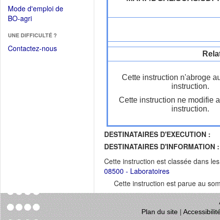
dans
dans
Mode d'emploi de
une
une
(Ouvrir
BO-agri
autre
nouvelle
dans
fenêtre)
fenêtre)
UNE DIFFICULTÉ ?
une
nouvelle
Contactez-nous
Rela
fenêtre)
Cette instruction n'abroge a
instruction.
Cette instruction ne modifie 
instruction.
DESTINATAIRES D'EXECUTION :
DESTINATAIRES D'INFORMATION :
Cette instruction est classée dans le
08500 - Laboratoires
Cette instruction est parue au s
Plan du site
|
Accessibili