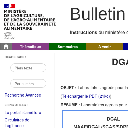
Bulletin 
Instructions
du ministère d
Thématique
Sommaires
A venir
RECHERCHE :
DGA
OBJET :
Laboratoires agréés pour l
Recherche Avancée
(
Télécharger le PDF (21ko)
)
RESUME :
Laboratoires agrees pour
LIENS UTILES :
(Fichier
Le portail s'améliore
PDF
DGAL
Circulaires de
ouvrir
(Ouvrir
Legifrance
MAAF/DGAL/SCAS/SDP