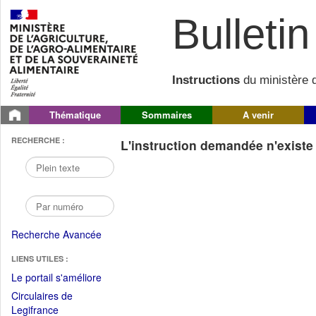
Bulletin 
Instructions
du ministère d
Thématique
Sommaires
A venir
RECHERCHE :
L'instruction demandée n'existe 
Recherche Avancée
LIENS UTILES :
(Fichier
Le portail s'améliore
PDF
Circulaires de
ouvrir
(Ouvrir
Legifrance