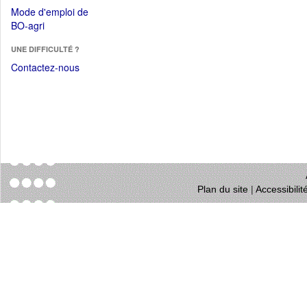
dans
dans
Mode d'emploi de
une
une
(Ouvrir
BO-agri
autre
nouvelle
dans
fenêtre)
fenêtre)
UNE DIFFICULTÉ ?
une
nouvelle
Contactez-nous
fenêtre)
Plan du site
|
Accessibili