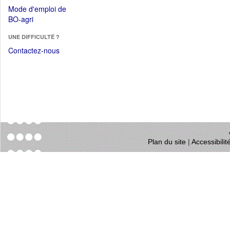
dans
dans
Mode d'emploi de
une
une
(Ouvrir
BO-agri
autre
nouvelle
dans
fenêtre)
fenêtre)
UNE DIFFICULTÉ ?
une
nouvelle
Contactez-nous
fenêtre)
Plan du site
|
Accessibili