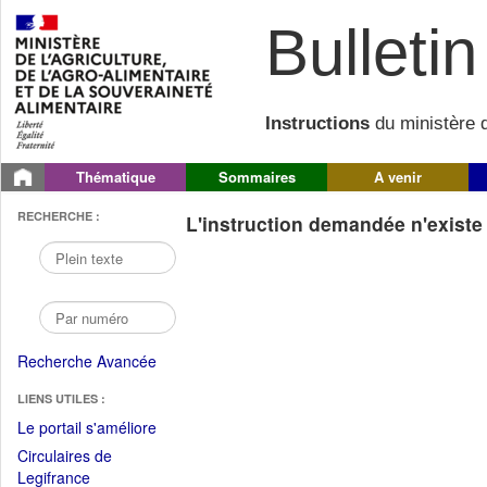
Bulletin 
Instructions
du ministère d
Thématique
Sommaires
A venir
RECHERCHE :
L'instruction demandée n'existe 
Recherche Avancée
LIENS UTILES :
(Fichier
Le portail s'améliore
PDF
Circulaires de
ouvrir
(Ouvrir
Legifrance