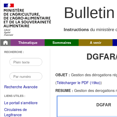
Bulletin 
Instructions
du ministère d
Thématique
Sommaires
A venir
RECHERCHE :
DGFAR/
OBJET :
Gestion des dérogations rég
(
Télécharger le PDF (19ko)
)
Recherche Avancée
RESUME :
Gestion des derogations r
LIENS UTILES :
(Fichier
Le portail s'améliore
DGFAR
PDF
Circulaires de
ouvrir
(Ouvrir
Legifrance