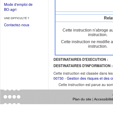
dans
dans
Mode d'emploi de
une
une
(Ouvrir
BO-agri
autre
nouvelle
dans
fenêtre)
fenêtre)
Rela
UNE DIFFICULTÉ ?
une
nouvelle
Contactez-nous
fenêtre)
Cette instruction n'abroge a
instruction.
Cette instruction ne modifie 
instruction.
DESTINATAIRES D'EXECUTION :
DESTINATAIRES D'INFORMATION :
Cette instruction est classée dans le
00730 - Gestion des risques et des c
Cette instruction est parue au s
Plan du site
|
Accessibili