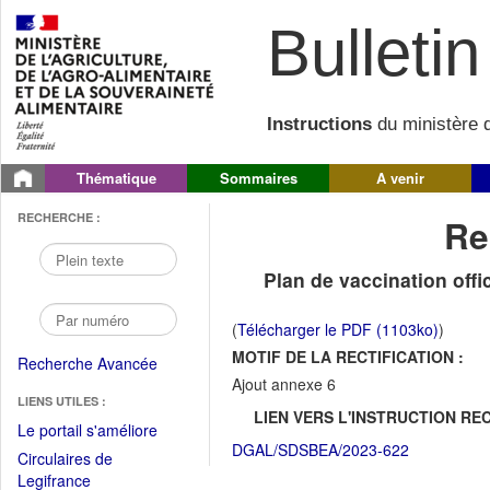
Bulletin 
Instructions
du ministère d
Thématique
Sommaires
A venir
RECHERCHE :
Re
Plan de vaccination off
(
Télécharger le PDF (1103ko)
)
MOTIF DE LA RECTIFICATION :
Recherche Avancée
Ajout annexe 6
LIENS UTILES :
LIEN VERS L'INSTRUCTION REC
(Fichier
Le portail s'améliore
DGAL/SDSBEA/2023-622
PDF
Circulaires de
ouvrir
(Ouvrir
Legifrance