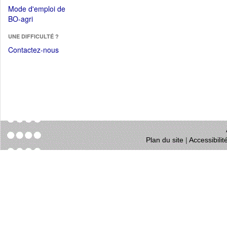
dans
dans
Mode d'emploi de
une
une
(Ouvrir
BO-agri
autre
nouvelle
dans
fenêtre)
fenêtre)
UNE DIFFICULTÉ ?
une
nouvelle
Contactez-nous
fenêtre)
Plan du site
|
Accessibili