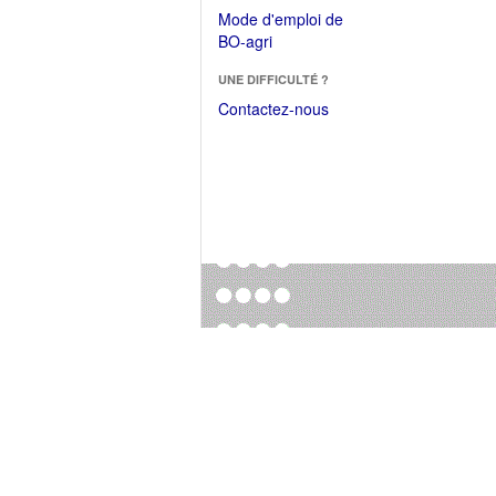
dans
dans
Mode d'emploi de
une
une
(Ouvrir
BO-agri
autre
nouvelle
dans
fenêtre)
fenêtre)
UNE DIFFICULTÉ ?
une
nouvelle
Contactez-nous
fenêtre)