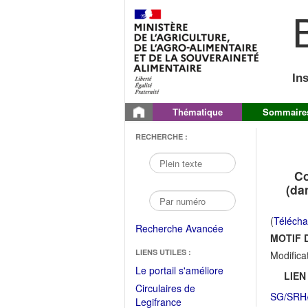
B
In
Thématique
Sommaire
RECHERCHE :
Co
(da
(
Télécha
Recherche Avancée
MOTIF D
LIENS UTILES :
Modifica
(Fichier
Le portail s'améliore
LIEN
PDF
Circulaires de
SG/SRH
ouvrir
(Ouvrir
Legifrance