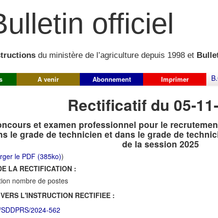
ulletin officiel
structions
du ministère de l’agriculture depuis 1998 et
Bullet
B.
s
A venir
Abonnement
Imprimer
Rectificatif du 05-11
ncours et examen professionnel pour le recrutement
ns le grade de technicien et dans le grade de technici
de la session 2025
rger le PDF (385ko)
)
E LA RECTIFICATION :
tion nombre de postes
 VERS L'INSTRUCTION RECTIFIEE :
/SDDPRS/2024-562