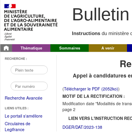
Bulletin 
Instructions
du ministère d
Thématique
Sommaires
A venir
RECHERCHE :
Re
Appel à candidatures e
(
Télécharger le PDF (2052ko)
)
MOTIF DE LA RECTIFICATION :
Recherche Avancée
Modification date "Modalités de transm
LIENS UTILES :
page 2
(Fichier
Le portail s'améliore
LIEN VERS L'INSTRUCTION REC
PDF
Circulaires de
DGER/DAT/2023-138
ouvrir
(Ouvrir
Legifrance