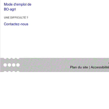
dans
dans
Mode d'emploi de
une
une
(Ouvrir
BO-agri
autre
nouvelle
dans
fenêtre)
fenêtre)
UNE DIFFICULTÉ ?
une
nouvelle
Contactez-nous
fenêtre)
Plan du site
|
Accessibili