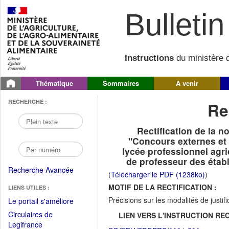
Bulletin 
Instructions
du ministère d
Thématique
Sommaires
A venir
RECHERCHE :
Re
Rectification de la 
"Concours externes et 
lycée professionnel agri
de professeur des étab
Recherche Avancée
(
Télécharger le PDF (1238ko)
)
MOTIF DE LA RECTIFICATION :
LIENS UTILES :
Précisions sur les modalités de justif
(Fichier
Le portail s'améliore
PDF
Circulaires de
LIEN VERS L'INSTRUCTION REC
ouvrir
(Ouvrir
Legifrance