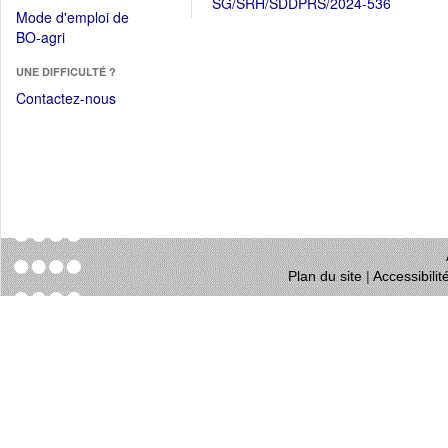
SG/SRH/SDDPRS/2024-536
dans
dans
Mode d'emploi de
une
une
(Ouvrir
BO-agri
autre
nouvelle
dans
fenêtre)
fenêtre)
UNE DIFFICULTÉ ?
une
nouvelle
Contactez-nous
fenêtre)
Plan du site
|
Accessibili