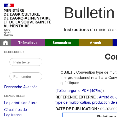
Bulletin 
Instructions
du ministère d
Thématique
Sommaires
A venir
RECHERCHE :
Co
OBJET :
Convention type de multi
interprofessionnel relatif à la Co
spécifiques
Recherche Avancée
(
Télécharger le PDF (407ko)
)
LIENS UTILES :
REFERENCE EXTERNE :
Arrêté du 8
type de multiplication, production d
(Fichier
Le portail s'améliore
PDF
DATE DE PUBLICATION :
02-07-20
Circulaires de
ouvrir
(Ouvrir
Legifrance
Relations