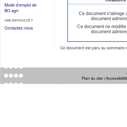
dans
dans
Mode d'emploi de
une
une
(Ouvrir
BO-agri
autre
Ce document n'abroge 
nouvelle
dans
fenêtre)
document administ
fenêtre)
UNE DIFFICULTÉ ?
une
Ce document ne modifie
nouvelle
Contactez-nous
document administ
fenêtre)
Ce document est paru au sommaire
Plan du site
|
Accessibili