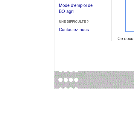
dans
dans
Mode d'emploi de
une
une
(Ouvrir
BO-agri
autre
nouvelle
dans
fenêtre)
fenêtre)
UNE DIFFICULTÉ ?
une
nouvelle
Contactez-nous
fenêtre)
Ce docu