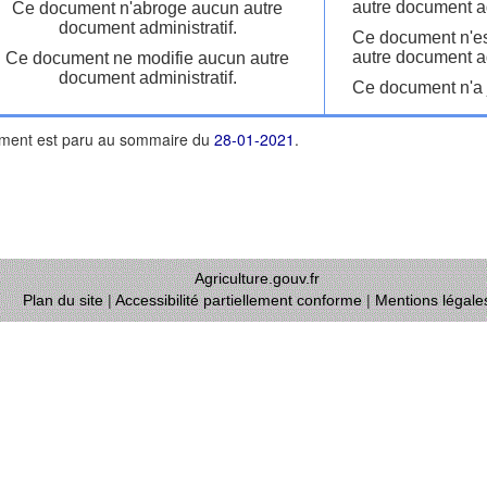
autre document ad
Ce document n'abroge aucun autre
document administratif.
Ce document n'es
autre document ad
Ce document ne modifie aucun autre
document administratif.
Ce document n'a j
ment est paru au sommaire du
28-01-2021
.
Agriculture.gouv.fr
Plan du site
|
Accessibilité partiellement conforme
|
Mentions légale