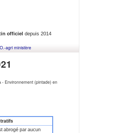
in officiel
depuis 2014
O.-agri ministère
021
A - Environnement (pintade) en
ratifs
t abrogé par aucun