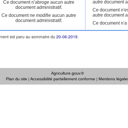
autre document ad
Ce document n'abroge aucun autre
document administratif.
Ce document n'es
autre document ad
Ce document ne modifie aucun autre
document administratif.
Ce document n'a j
ment est paru au sommaire du
20-06-2019
.
Agriculture.gouv.fr
Plan du site
|
Accessibilité partiellement conforme
|
Mentions légale