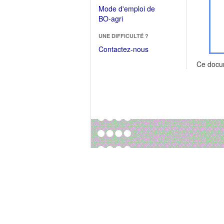
dans
dans
Mode d'emploi de
une
une
(Ouvrir
BO-agri
autre
nouvelle
dans
fenêtre)
fenêtre)
UNE DIFFICULTÉ ?
une
nouvelle
Contactez-nous
fenêtre)
Ce docu