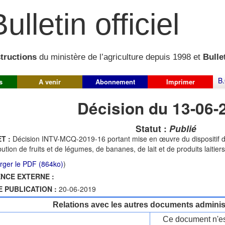
ulletin officiel
structions
du ministère de l’agriculture depuis 1998 et
Bullet
B.
s
A venir
Abonnement
Imprimer
Décision du 13-06-
Statut :
Publié
T :
Décision INTV-MCQ-2019-16 portant mise en œuvre du dispositif d
ibution de fruits et de légumes, de bananes, de lait et de produits laitie
rger le PDF (864ko)
)
NCE EXTERNE :
E PUBLICATION :
20-06-2019
Relations avec les autres documents administ
Ce document n'es