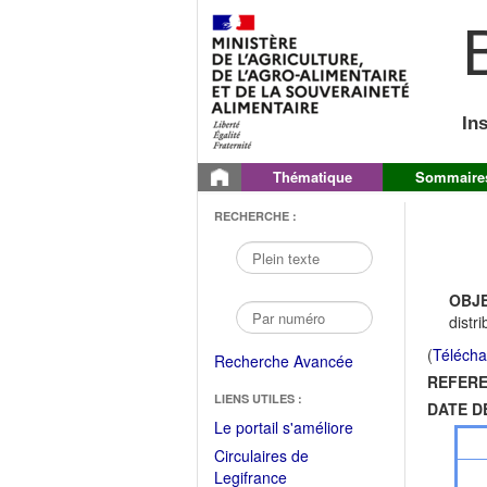
B
In
Thématique
Sommaire
RECHERCHE :
OBJE
distr
(
Télécha
Recherche Avancée
REFERE
LIENS UTILES :
DATE D
(Fichier
Le portail s'améliore
PDF
Circulaires de
ouvrir
(Ouvrir
Legifrance