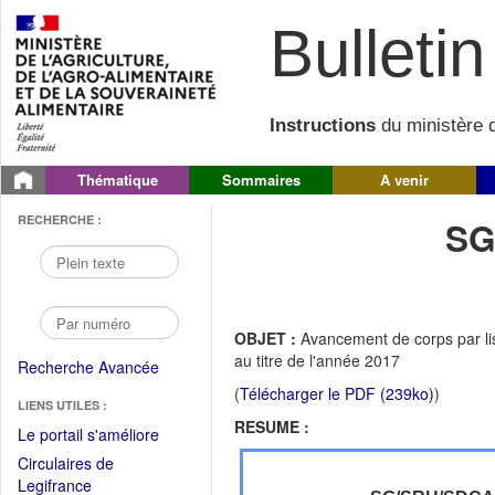
Bulletin 
Instructions
du ministère d
Thématique
Sommaires
A venir
RECHERCHE :
SG
OBJET :
Avancement de corps par lis
au titre de l'année 2017
Recherche Avancée
(
Télécharger le PDF (239ko)
)
LIENS UTILES :
RESUME :
(Fichier
Le portail s'améliore
PDF
Circulaires de
ouvrir
(Ouvrir
Legifrance