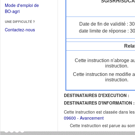
dans
SG/SRH/SDC
dans
Mode d'emploi de
une
une
(Ouvrir
BO-agri
autre
nouvelle
dans
fenêtre)
fenêtre)
UNE DIFFICULTÉ ?
une
Date de fin de validité : 
nouvelle
Contactez-nous
date limite de réponse : 3
fenêtre)
Rela
Cette instruction n'abroge a
instruction.
Cette instruction ne modifie 
instruction.
DESTINATAIRES D'EXECUTION :
DESTINATAIRES D'INFORMATION :
Cette instruction est classée dans le
09600 - Avancement
Cette instruction est parue au s