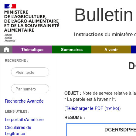
Bulletin 
Instructions
du ministère d
Thématique
Sommaires
A venir
RECHERCHE :
D
OBJET :
Note de service relative à l
" La parole est à l'avenir !".
Recherche Avancée
(
Télécharger le PDF (191ko)
)
LIENS UTILES :
RESUME :
(Fichier
Le portail s'améliore
PDF
Circulaires de
DGER/SDPF
ouvrir
(Ouvrir
Legifrance