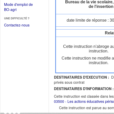
dans
Bureau de la vie scolaire,
dans
Mode d'emploi de
une
de l'insertion
une
(Ouvrir
BO-agri
autre
nouvelle
dans
fenêtre)
fenêtre)
UNE DIFFICULTÉ ?
une
date limite de réponse : 3
nouvelle
Contactez-nous
fenêtre)
Rela
Cette instruction n'abroge a
instruction.
Cette instruction ne modifie 
instruction.
DESTINATAIRES D'EXECUTION :
DR
privés sous contrat
DESTINATAIRES D'INFORMATION :
Cette instruction est classée dans le
03500 - Les actions éducatives péris
Cette instruction est parue au s