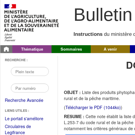
Bulletin 
Instructions
du ministère d
Thématique
Sommaires
A venir
RECHERCHE :
D
OBJET :
Liste des produits phytopha
rural et de la pêche maritime.
Recherche Avancée
(
Télécharger le PDF (1044ko)
)
LIENS UTILES :
RESUME :
Cette note établit la list
(Fichier
Le portail s'améliore
L.253-7 du code rural et de la pêche m
PDF
Circulaires de
notamment les critères généraux de d
ouvrir
(Ouvrir
Legifrance