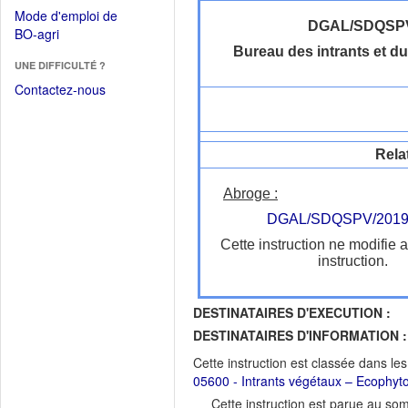
dans
dans
Mode d'emploi de
une
une
DGAL/SDQSP
(Ouvrir
BO-agri
autre
nouvelle
dans
Bureau des intrants et du
fenêtre)
fenêtre)
UNE DIFFICULTÉ ?
une
nouvelle
Contactez-nous
fenêtre)
Rela
Abroge :
DGAL/SDQSPV/2019
Cette instruction ne modifie 
instruction.
DESTINATAIRES D'EXECUTION :
DESTINATAIRES D'INFORMATION :
Cette instruction est classée dans le
05600 - Intrants végétaux – Ecophyt
Cette instruction est parue au s