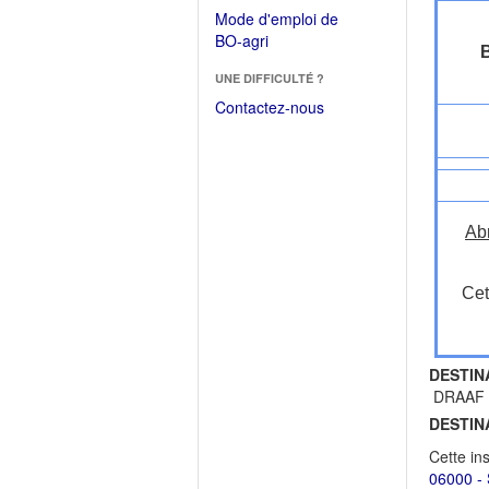
dans
dans
Mode d'emploi de
une
une
(Ouvrir
BO-agri
autre
B
nouvelle
dans
fenêtre)
fenêtre)
UNE DIFFICULTÉ ?
une
nouvelle
Contactez-nous
fenêtre)
Ab
Cet
DESTIN
DRAAF : 
DESTIN
Cette in
06000 - 