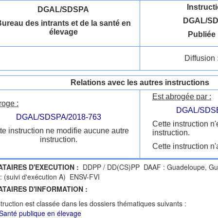
Instruct
DGAL/SDSPA
DGAL/SD
ureau des intrants et de la santé en
élevage
Publiée 
Diffusion 
Relations avec les autres instructions
Est abrogée par :
roge :
DGAL/SDSB
DGAL/SDSPA/2018-763
Cette instruction n
te instruction ne modifie aucune autre
instruction.
instruction.
Cette instruction n'
ATAIRES D'EXECUTION :
DDPP / DD(CS)PP DAAF : Guadeloupe, Guya
(suivi d'exécution A) ENSV-FVI
ATAIRES D'INFORMATION :
struction est classée dans les dossiers thématiques suivants :
Santé publique en élevage