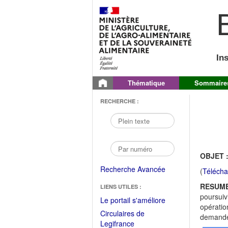
B
In
Thématique
Sommaire
RECHERCHE :
OBJET 
Recherche Avancée
(
Télécha
RESUME
LIENS UTILES :
poursuiv
(Fichier
Le portail s'améliore
opératio
PDF
Circulaires de
demande 
ouvrir
(Ouvrir
Legifrance