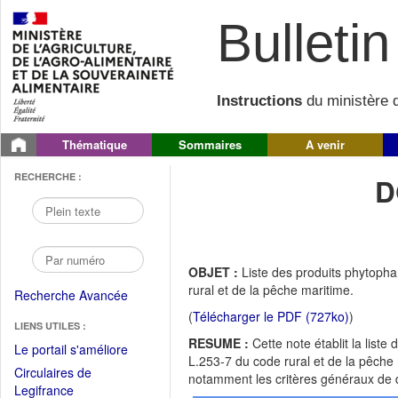
Bulletin 
Instructions
du ministère d
Thématique
Sommaires
A venir
RECHERCHE :
D
OBJET :
Liste des produits phytopha
rural et de la pêche maritime.
Recherche Avancée
(
Télécharger le PDF (727ko)
)
LIENS UTILES :
RESUME :
Cette note établit la list
(Fichier
Le portail s'améliore
L.253-7 du code rural et de la pêche m
PDF
Circulaires de
notamment les critères généraux de d
ouvrir
(Ouvrir
Legifrance