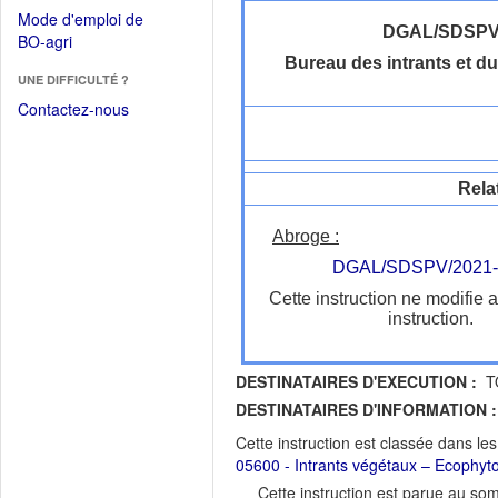
dans
dans
Mode d'emploi de
une
une
DGAL/SDSP
(Ouvrir
BO-agri
autre
nouvelle
dans
Bureau des intrants et du
fenêtre)
fenêtre)
UNE DIFFICULTÉ ?
une
nouvelle
Contactez-nous
fenêtre)
Rela
Abroge :
DGAL/SDSPV/2021-
Cette instruction ne modifie 
instruction.
DESTINATAIRES D'EXECUTION :
TO
DESTINATAIRES D'INFORMATION :
Cette instruction est classée dans le
05600 - Intrants végétaux – Ecophyt
Cette instruction est parue au s