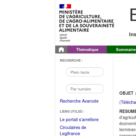
B
In
Thématique
Sommaire
RECHERCHE :
OBJET 
Recherche Avancée
(
Télécha
RESUME
LIENS UTILES :
d'agricu
(Fichier
Le portail s'améliore
économiq
PDF
Circulaires de
terminera
ouvrir
(Ouvrir
Legifrance
concour