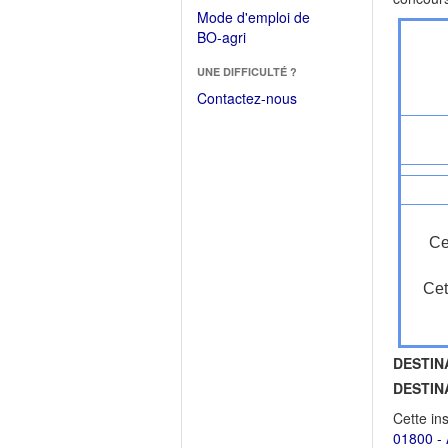
dans
dans
Mode d'emploi de
une
une
(Ouvrir
BO-agri
autre
nouvelle
dans
fenêtre)
fenêtre)
UNE DIFFICULTÉ ?
une
nouvelle
Contactez-nous
fenêtre)
Ce
Cet
DESTIN
DESTIN
Cette in
01800 - 