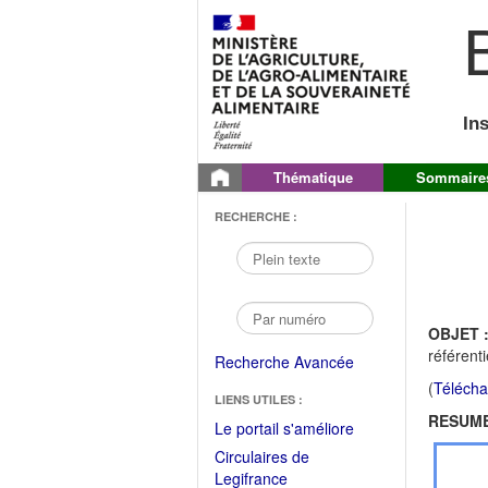
B
In
Thématique
Sommaire
RECHERCHE :
OBJET 
référent
Recherche Avancée
(
Télécha
LIENS UTILES :
RESUME
(Fichier
Le portail s'améliore
PDF
Circulaires de
ouvrir
(Ouvrir
Legifrance