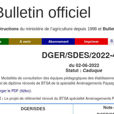
ulletin officiel
structions
du ministère de l’agriculture depuis 1998 et
Bullet
B.
s
A venir
Abonnement
Imprimer
DGER/SDES/2022-
du 02-06-2022
Statut :
Caduque
:
Modalités de consultation des équipes pédagogiques des établisseme
iel de diplôme rénovés de BTSA de la spécialité Aménagements Paysa
rger le PDF (92ko)
)
 :
Le projet de référentiel rénové du BTSA spécialité Aménagements 
Note 
DGER/SDES