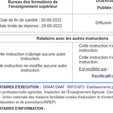
DGER/SD
Bureau des formations de
l'enseignement supérieur
Publiée 
Date de fin de validité : 30-09-2022
Diffusion 
date limite de réponse : 26-08-2022
Relations avec les autres instructions
Cette instruction 
instruction.
tte instruction n'abroge aucune autre
Cette instruction n
instruction.
instruction.
te instruction ne modifie aucune autre
Est rectifiée par
:
instruction.
Rectificatif
ATAIRES D'EXECUTION :
DRAAF/DAAF SRFD/SFD Etablissements publ
n professionnelle agricoles Inspection de l’Enseignement Agricole Cons
Union nationale des maisons familiales rurales d'éducation et d'ori
'éducation et de promotion(UNREP)
ATAIRES D'INFORMATION :