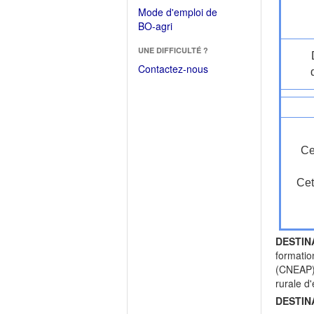
dans
dans
Mode d'emploi de
une
une
(Ouvrir
BO-agri
autre
nouvelle
dans
fenêtre)
fenêtre)
UNE DIFFICULTÉ ?
une
nouvelle
Contactez-nous
fenêtre)
Ce
Cet
DESTIN
formatio
(CNEAP) 
rurale d
DESTIN