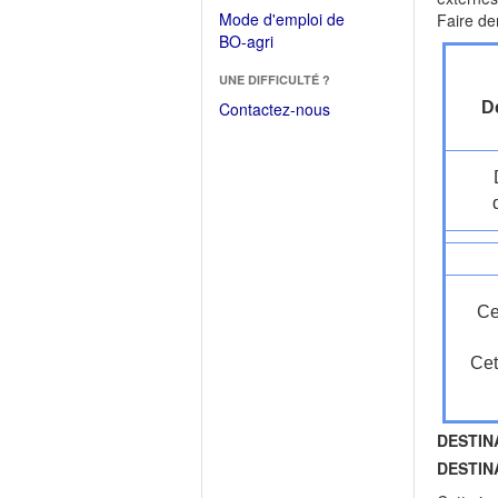
dans
dans
Mode d'emploi de
Faire de
une
une
(Ouvrir
BO-agri
autre
nouvelle
dans
fenêtre)
fenêtre)
UNE DIFFICULTÉ ?
une
nouvelle
Contactez-nous
Dé
fenêtre)
Ce
Cet
DESTIN
DESTIN