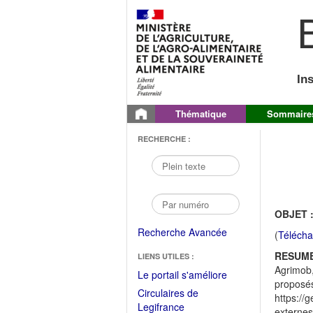
B
In
Thématique
Sommaire
RECHERCHE :
OBJET 
Recherche Avancée
(
Télécha
RESUME
LIENS UTILES :
Agrimob,
(Fichier
Le portail s'améliore
proposés,
PDF
Circulaires de
https://
ouvrir
(Ouvrir
Legifrance
externes