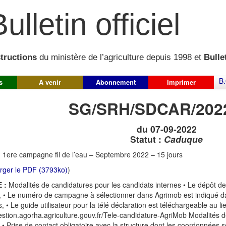
ulletin officiel
structions
du ministère de l’agriculture depuis 1998 et
Bullet
B.
s
A venir
Abonnement
Imprimer
SG/SRH/SDCAR/202
du 07-09-2022
Statut :
Caduque
:
1ere campagne fil de l’eau – Septembre 2022 – 15 jours
rger le PDF (3793ko)
)
 :
Modalités de candidatures pour les candidats internes • Le dépôt d
 • Le numéro de campagne à sélectionner dans Agrimob est indiqué dan
 • Le guide utilisateur pour la télé déclaration est téléchargeable au lie
gestion.agorha.agriculture.gouv.fr/Tele-candidature-AgriMob Modalités 
 • Prise de contact obligatoire avec la structure dont les coordonnées s