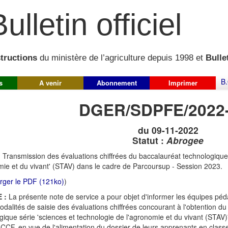
ulletin officiel
structions
du ministère de l’agriculture depuis 1998 et
Bullet
B.
s
A venir
Abonnement
Imprimer
DGER/SDPFE/2022
du 09-11-2022
Statut :
Abrogee
:
Transmission des évaluations chiffrées du baccalauréat technologique 
mie et du vivant' (STAV) dans le cadre de Parcoursup - Session 2023.
rger le PDF (121ko)
)
 :
La présente note de service a pour objet d'informer les équipes péd
odalités de saisie des évaluations chiffrées concourant à l'obtention d
gique série 'sciences et technologie de l'agronomie et du vivant (STAV)'
CCF, en vue de l'alimentation du dossier de leurs apprenants en class