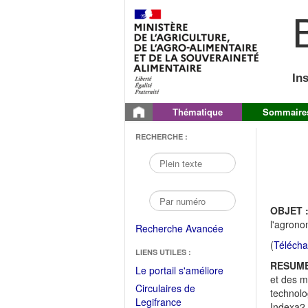
B
In
Thématique
Sommaire
RECHERCHE :
OBJET 
l'agrono
Recherche Avancée
(
Télécha
LIENS UTILES :
RESUME
(Fichier
Le portail s'améliore
et des m
PDF
Circulaires de
technolo
ouvrir
(Ouvrir
Legifrance
Indexa2-