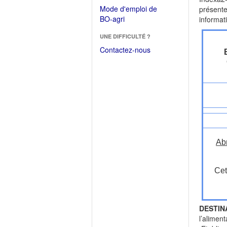
dans
dans
Mode d'emploi de
présente
une
une
(Ouvrir
BO-agri
informat
autre
nouvelle
dans
fenêtre)
fenêtre)
UNE DIFFICULTÉ ?
une
nouvelle
Contactez-nous
fenêtre)
Ab
Cet
DESTIN
l’alimen