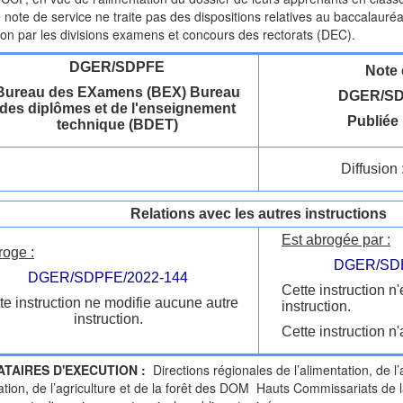
 note de service ne traite pas des dispositions relatives au baccalauréat
ion par les divisions examens et concours des rectorats (DEC).
DGER/SDPFE
Note 
Bureau des EXamens (BEX) Bureau
DGER/SD
des diplômes et de l'enseignement
Publiée 
technique (BDET)
Diffusion 
Relations avec les autres instructions
Est abrogée par :
roge :
DGER/SDE
DGER/SDPFE/2022-144
Cette instruction n
te instruction ne modifie aucune autre
instruction.
instruction.
Cette instruction n'
ATAIRES D'EXECUTION :
Directions régionales de l’alimentation, de l’
tation, de l’agriculture et de la forêt des DOM Hauts Commissariats d