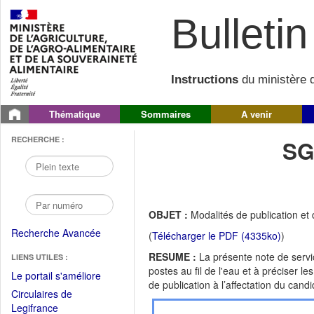
Bulletin 
Instructions
du ministère d
Thématique
Sommaires
A venir
RECHERCHE :
SG
OBJET :
Modalités de publication et
Recherche Avancée
(
Télécharger le PDF (4335ko)
)
RESUME :
La présente note de servic
LIENS UTILES :
postes au fil de l'eau et à préciser 
(Fichier
Le portail s'améliore
de publication à l’affectation du candi
PDF
Circulaires de
ouvrir
(Ouvrir
Legifrance