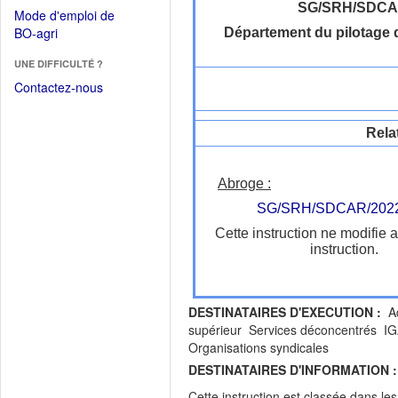
dans
dans
SG/SRH/SDC
Mode d'emploi de
une
une
(Ouvrir
BO-agri
Département du pilotage d
autre
nouvelle
dans
fenêtre)
fenêtre)
UNE DIFFICULTÉ ?
une
nouvelle
Contactez-nous
fenêtre)
Rela
Abroge :
SG/SRH/SDCAR/2022
Cette instruction ne modifie 
instruction.
DESTINATAIRES D'EXECUTION :
Ad
supérieur Services déconcentrés IG
Organisations syndicales
DESTINATAIRES D'INFORMATION :
Cette instruction est classée dans le