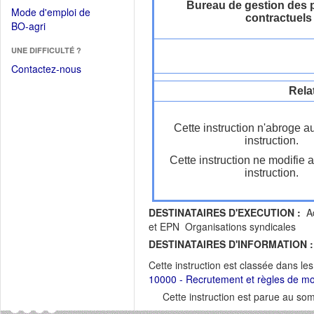
dans
Bureau de gestion des 
dans
Mode d'emploi de
une
contractuels
une
(Ouvrir
BO-agri
autre
nouvelle
dans
fenêtre)
fenêtre)
UNE DIFFICULTÉ ?
une
nouvelle
Contactez-nous
fenêtre)
Rela
Cette instruction n'abroge a
instruction.
Cette instruction ne modifie 
instruction.
DESTINATAIRES D'EXECUTION :
Ad
et EPN Organisations syndicales
DESTINATAIRES D'INFORMATION :
Cette instruction est classée dans le
10000 - Recrutement et règles de mob
Cette instruction est parue au s