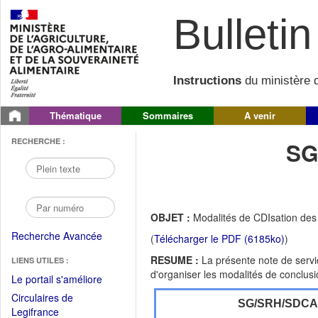
Bulletin 
Instructions
du ministère d
Thématique
Sommaires
A venir
RECHERCHE :
SG
OBJET :
Modalités de CDIsation des
Recherche Avancée
(
Télécharger le PDF (6185ko)
)
RESUME :
La présente note de servic
LIENS UTILES :
d'organiser les modalités de conclusi
(Fichier
Le portail s'améliore
PDF
Circulaires de
SG/SRH/SDC
ouvrir
(Ouvrir
Legifrance