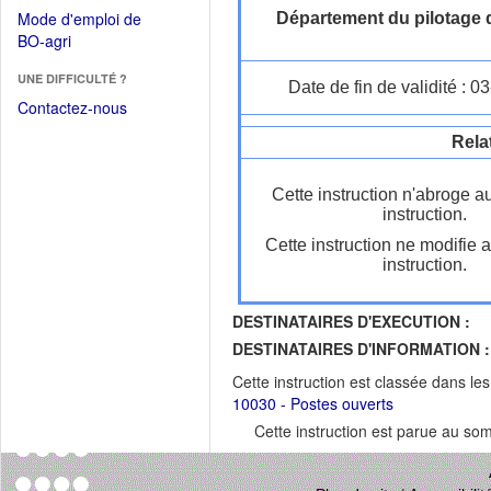
dans
dans
Mode d'emploi de
Département du pilotage d
une
une
(Ouvrir
BO-agri
autre
nouvelle
dans
fenêtre)
fenêtre)
UNE DIFFICULTÉ ?
une
Date de fin de validité : 
nouvelle
Contactez-nous
fenêtre)
Rela
Cette instruction n'abroge a
instruction.
Cette instruction ne modifie 
instruction.
DESTINATAIRES D'EXECUTION :
DESTINATAIRES D'INFORMATION :
Cette instruction est classée dans le
10030 - Postes ouverts
Cette instruction est parue au s