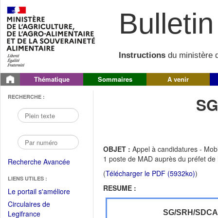
Bulletin 
Instructions
du ministère d
Thématique
Sommaires
A venir
RECHERCHE :
SG
OBJET :
Appel à candidatures - Mo
1 poste de MAD auprès du préfet de 
Recherche Avancée
(
Télécharger le PDF (5932ko)
)
LIENS UTILES :
RESUME :
(Fichier
Le portail s'améliore
PDF
Circulaires de
ouvrir
(Ouvrir
SG/SRH/SDC
Legifrance