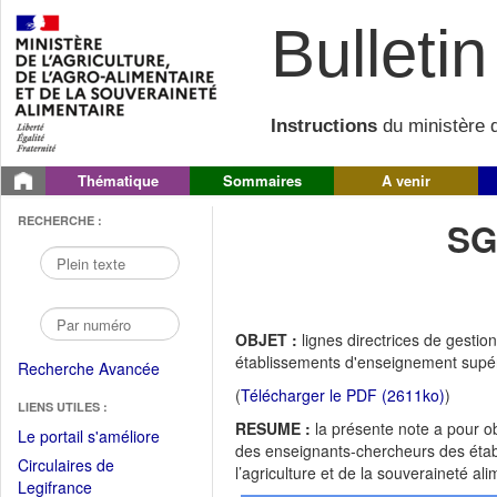
Bulletin 
Instructions
du ministère d
Thématique
Sommaires
A venir
RECHERCHE :
SG
OBJET :
lignes directrices de gesti
établissements d'enseignement supér
Recherche Avancée
(
Télécharger le PDF (2611ko)
)
LIENS UTILES :
RESUME :
la présente note a pour ob
(Fichier
Le portail s'améliore
des enseignants-chercheurs des établ
PDF
Circulaires de
l’agriculture et de la souveraineté al
ouvrir
(Ouvrir
Legifrance