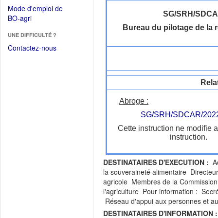
dans
dans
Mode d'emploi de
une
une
SG/SRH/SDC
(Ouvrir
BO-agri
autre
nouvelle
dans
Bureau du pilotage de la
fenêtre)
fenêtre)
UNE DIFFICULTÉ ?
une
nouvelle
Contactez-nous
fenêtre)
Rela
Abroge :
SG/SRH/SDCAR/2022
Cette instruction ne modifie 
instruction.
DESTINATAIRES D'EXECUTION :
Adm
la souveraineté alimentaire Directeu
agricole Membres de la Commission n
l'agriculture Pour information : Sec
Réseau d'appui aux personnes et au
DESTINATAIRES D'INFORMATION :