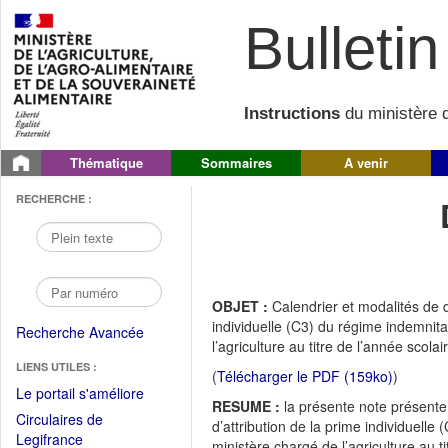
Bulletin 
Instructions
du ministère d
Thématique
Sommaires
A venir
RECHERCHE :
OBJET :
Calendrier et modalités de 
individuelle (C3) du régime indemnit
Recherche Avancée
l’agriculture au titre de l’année scol
LIENS UTILES :
(
Télécharger le PDF (159ko)
)
(Fichier
Le portail s'améliore
RESUME :
la présente note présente
PDF
Circulaires de
d’attribution de la prime individuell
ouvrir
(Ouvrir
Legifrance
ministère chargé de l’agriculture au t