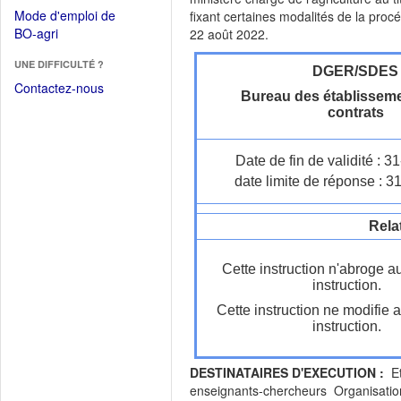
dans
dans
Mode d'emploi de
fixant certaines modalités de la proc
une
une
(Ouvrir
BO-agri
22 août 2022.
autre
nouvelle
dans
fenêtre)
fenêtre)
UNE DIFFICULTÉ ?
une
DGER/SDES
nouvelle
Contactez-nous
Bureau des établisseme
fenêtre)
contrats
Date de fin de validité : 
date limite de réponse : 3
Rela
Cette instruction n'abroge a
instruction.
Cette instruction ne modifie 
instruction.
DESTINATAIRES D'EXECUTION :
Et
enseignants-chercheurs Organisatio