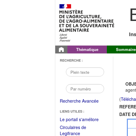
B
In
Thématique
Sommaire
RECHERCHE :
OBJE
agent
(
Télécha
Recherche Avancée
REFERE
LIENS UTILES :
DATE D
(Fichier
Le portail s'améliore
PDF
Circulaires de
ouvrir
(Ouvrir
Legifrance