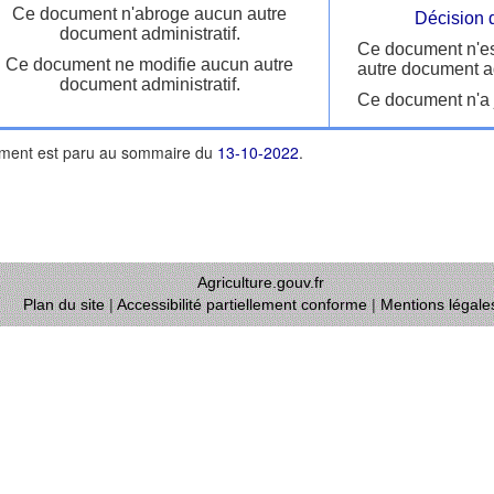
Ce document n'abroge aucun autre
Décision 
document administratif.
Ce document n'es
Ce document ne modifie aucun autre
autre document ad
document administratif.
Ce document n'a j
ment est paru au sommaire du
13-10-2022
.
Agriculture.gouv.fr
Plan du site
|
Accessibilité partiellement conforme
|
Mentions légale