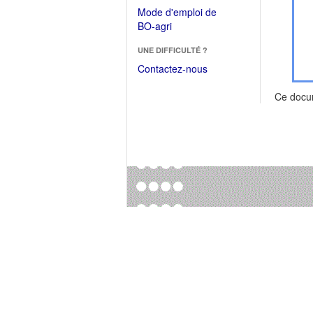
dans
dans
Mode d'emploi de
une
une
(Ouvrir
BO-agri
autre
nouvelle
dans
fenêtre)
fenêtre)
UNE DIFFICULTÉ ?
une
nouvelle
Contactez-nous
fenêtre)
Ce docu