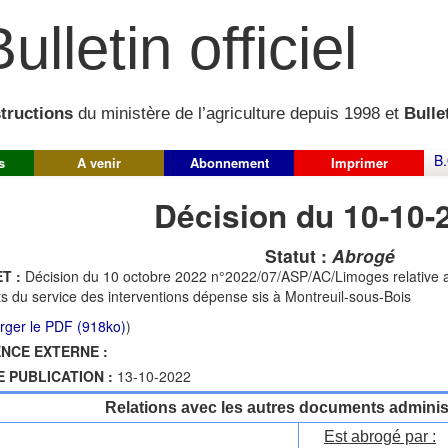
ulletin officiel
structions
du ministère de l’agriculture depuis 1998 et
Bullet
B.
s
A venir
Abonnement
Imprimer
Décision du 10-10-
Statut :
Abrogé
T :
Décision du 10 octobre 2022 n°2022/07/ASP/AC/Limoges relative a
s du service des interventions dépense sis à Montreuil-sous-Bois
rger le PDF (918ko)
)
NCE EXTERNE :
E PUBLICATION :
13-10-2022
Relations avec les autres documents administ
Est abrogé par :