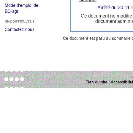
dans
dans
Mode d'emploi de
une
Arrêté du 30-11-
une
(Ouvrir
BO-agri
autre
nouvelle
Ce document ne modifie
dans
fenêtre)
fenêtre)
document administ
UNE DIFFICULTÉ ?
une
nouvelle
Contactez-nous
fenêtre)
Ce document est paru au sommaire
Plan du site
|
Accessibili