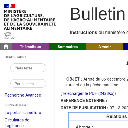
Bulletin 
Instructions
du ministère d
Thématique
Sommaires
A venir
RECHERCHE :
OBJET :
Arrêté du 05 décembre 2
rural et de la pêche maritime
(
Télécharger le PDF (2423ko)
)
Recherche Avancée
REFERENCE EXTERNE :
LIENS UTILES :
DATE DE PUBLICATION :
07-12-20
(Fichier
Le portail s'améliore
Relations
PDF
Circulaires de
ouvrir
(Ouvrir
Legifrance
Abroge :