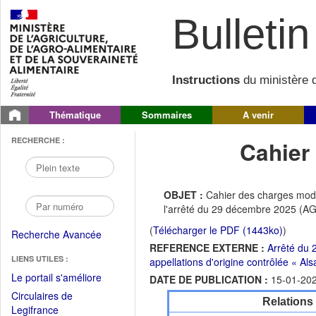
Bulletin 
Instructions
du ministère d
Thématique
Sommaires
A venir
RECHERCHE :
Cahier
OBJET :
Cahier des charges modif
l'arrêté du 29 décembre 2025 (
(
Télécharger le PDF (1443ko)
)
Recherche Avancée
REFERENCE EXTERNE :
Arrêté du 
LIENS UTILES :
appellations d'origine contrôlée « Al
(Fichier
Le portail s'améliore
DATE DE PUBLICATION :
15-01-20
PDF
Circulaires de
Relations
ouvrir
(Ouvrir
Legifrance