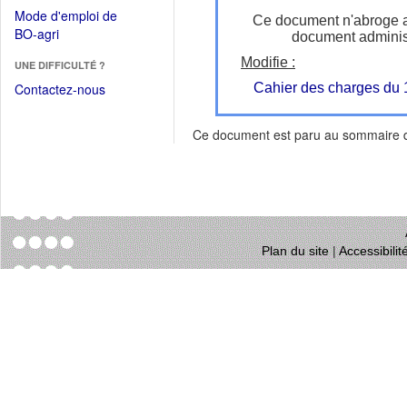
dans
dans
Mode d'emploi de
une
Ce document n'abroge 
une
(Ouvrir
BO-agri
document administ
autre
nouvelle
dans
fenêtre)
fenêtre)
Modifie :
UNE DIFFICULTÉ ?
une
nouvelle
Contactez-nous
Cahier des charges du
fenêtre)
Ce document est paru au sommaire
Plan du site
|
Accessibili