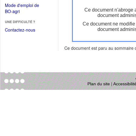
dans
dans
Mode d'emploi de
une
une
Ce document n'abroge 
(Ouvrir
BO-agri
autre
nouvelle
document administ
dans
fenêtre)
fenêtre)
UNE DIFFICULTÉ ?
une
Ce document ne modifie
nouvelle
Contactez-nous
document administ
fenêtre)
Ce document est paru au sommaire
Plan du site
|
Accessibili