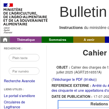
Bulletin 
Instructions
du ministère d
Thématique
Sommaires
A venir
RECHERCHE :
Cahier
OBJET :
Cahier des charges de l'
juillet 2025 (AGRT2516557A)
(
Télécharger le PDF (914ko)
)
Recherche Avancée
REFERENCE EXTERNE :
Arrêté du 4
LIENS UTILES :
des cinquante et une appellations d'o
(Fichier
Le portail s'améliore
DATE DE PUBLICATION :
17-07-20
PDF
Circulaires de
Relations
ouvrir
(Ouvrir
Legifrance