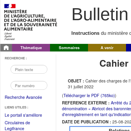
Bulletin 
Instructions
du ministère d
Thématique
Sommaires
A venir
RECHERCHE :
Cahier
OBJET :
Cahier des charges de l'
31 juillet 2022
(
Télécharger le PDF (765ko)
)
Recherche Avancée
REFERENCE EXTERNE :
Arrêté du 2
LIENS UTILES :
dénomination « Abricot des baronni
d'enregistrement en tant qu'indicati
(Fichier
Le portail s'améliore
PDF
DATE DE PUBLICATION :
25-08-20
Circulaires de
ouvrir
(Ouvrir
Legifrance
Relations