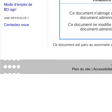
dans
dans
Mode d'emploi de
une
une
(Ouvrir
BO-agri
autre
nouvelle
Ce document n'abroge 
dans
fenêtre)
fenêtre)
document administ
UNE DIFFICULTÉ ?
une
nouvelle
Contactez-nous
Ce document ne modifie
fenêtre)
document administ
Ce document est paru au sommaire
Plan du site
|
Accessibili